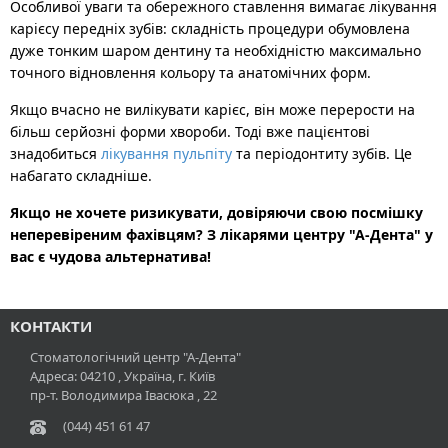
Особливої ​​уваги та обережного ставлення вимагає лікування
карієсу передніх зубів: складність процедури обумовлена ​​
дуже тонким шаром дентину та необхідністю максимально
точного відновлення кольору та анатомічних форм.
Якщо вчасно не вилікувати карієс, він може перерости на
більш серйозні форми хвороби. Тоді вже пацієнтові
знадобиться
лікування пульпіту
та періодонтиту зубів. Це
набагато складніше.
Якщо не хочете ризикувати, довіряючи свою посмішку
неперевіреним фахівцям? З лікарями центру "А-Дента" у
вас є чудова альтернатива!
КОНТАКТИ
Стоматологічний центр "А-Дента"
Адреса:
04210
, Україна, г.
Київ
пр-т. Володимира Івасюка , 22
(044) 451 61 47