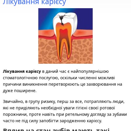
Лікування карієсу
Лікування карієсу
в даний час є найпопулярнішою
стоматологічною послугою, оскільки численні можливі
причини виникнення перетворюють це захворювання на
дуже поширене.
Звичайно, в групу ризику, перш за все, потрапляють люди,
які не приділяють необхідної уваги гігієні своєї ротової
порожнини, проте навіть при ретельному догляду за зубами
часто не під силу запобігти зародженню карієсу.
Вплив на стан зубів мають такі