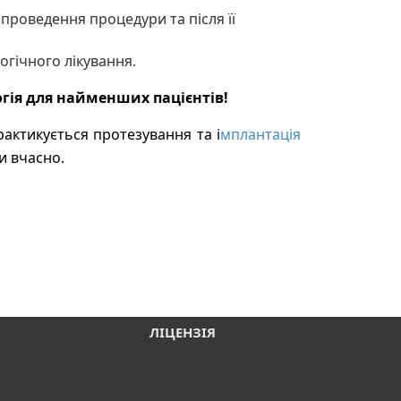
проведення процедури та після її
гічного лікування.
гія для найменших пацієнтів!
рактикується протезування та і
мплантація
и вчасно.
ЛІЦЕНЗІЯ