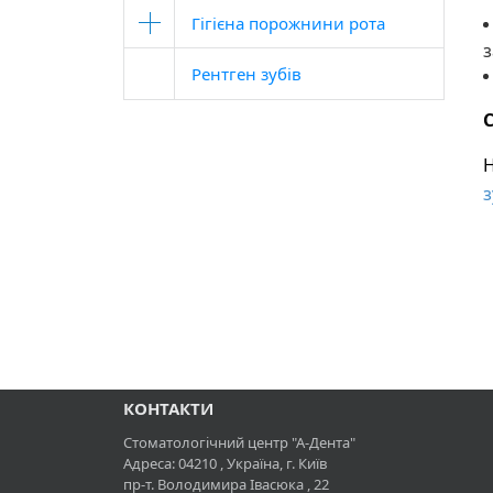
Гігієна порожнини рота
з
Рентген зубів
С
Н
з
КОНТАКТИ
Стоматологічний центр "А-Дента"
Адреса:
04210
, Україна, г.
Київ
пр-т. Володимира Івасюка , 22