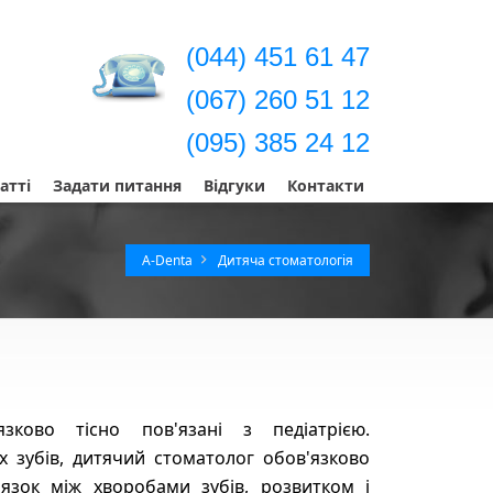
(044) 451 61 47
(067) 260 51 12
(095) 385 24 12
атті
Задати питання
Відгуки
Контакти
A-Denta
Дитяча стоматологія
зково тісно пов'язані з педіатрією.
 зубів, дитячий стоматолог обов'язково
язок між хворобами зубів, розвитком і