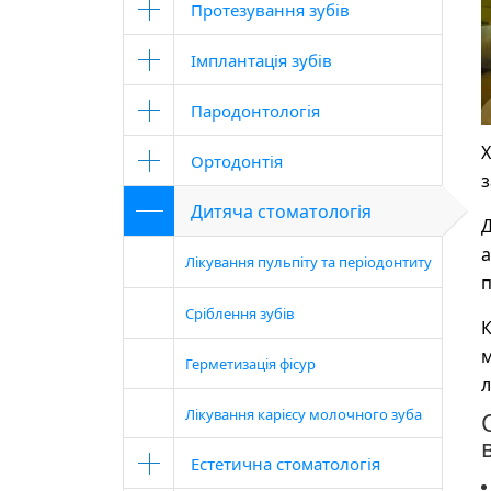
Протезування зубів
Імплантація зубів
Пародонтологія
Х
Ортодонтія
з
Дитяча стоматологія
Д
а
Лікування пульпіту та періодонтиту
п
Сріблення зубів
К
м
Герметизація фісур
л
Лікування карієсу молочного зуба
Естетична стоматологія