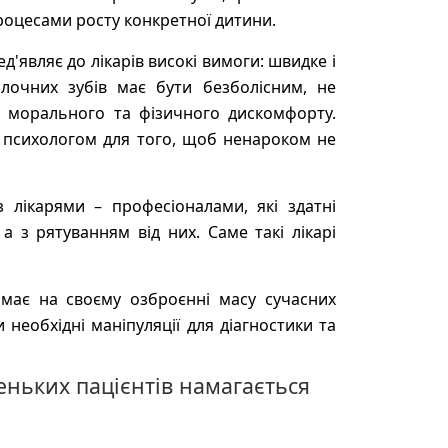
роцесами росту конкретної дитини.
д'являє до лікарів високі вимоги: швидке і
олочних зубів має бути безболісним, не
у морального та фізичного дискомфорту.
 психологом для того, щоб ненароком не
з лікарями – професіоналами, які здатні
 з рятуванням від них. Саме такі лікарі
 має на своєму озброєнні масу сучасних
необхідні маніпуляції для діагностики та
еньких пацієнтів намагається