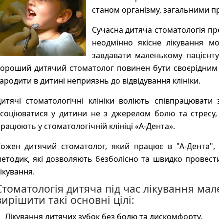
станом організму, загальними п
Сучасна дитяча стоматологія пре
неодмінно якісне лікування м
завдавати маленькому пацієнт
ороший дитячий стоматолог повинен бути своєрідним
ародити в дитині неприязнь до відвідування клініки.
итячі стоматологічні клініки воліють співпрацювати 
соціюватися у дитини не з джерелом болю та стресу, а
рацюють у стоматологічній клініці «А-Дента».
ожен дитячий стоматолог, який працює в "А-Дента",
етодик, які дозволяють безболісно та швидко провести 
ікування.
Стоматологія дитяча під час лікування мал
вирішити такі основні цілі:
Лікування дитячих зубок без болю та дискомфорту.