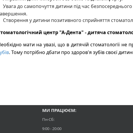
Увага до самопочуття дитини під час безпосереднього 
авершення.
Створення у дитини позитивного сприйняття стоматоло
томатологічний центр "А-Дента" - дитяча стоматоло
еобхідно мати на увазі, що в дитячій стоматології не п
убів
. Тому потрібно дбати про здоров'я зубів своєї дитин
МИ ПРАЦЮЄМ:
Пн-Сб:
9:00 - 20:00