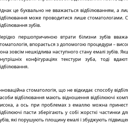
днак це буквально не вважається відбілюванням, а лиш
ідбілювання може проводитися лише стоматологами. С
ідбілювання зубів.
ерідко першопричиною втрати білизни зубів вважає
томатологія, впорається з допомогою процедури – висок
она зовсім нешкідлива наступного стану емалі зубів. Як
нутрішніх конфігураціях текстури зуба, тоді вдаю
ідбілювання.
нноваційна стоматологія, що не відкидає способу відбі
асоби відбілювання мають відношення відбілюючі комплект
исока, а ось при проблемах з емаллю можна принест
ідбілюючі пасти зберігають у собі жорсткі частинки д
убів, які порушують площину емалі і збуджують підвищен