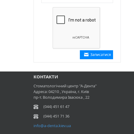
КОНТАКТИ
Стоматологічний центр "А-Дента"
Адреса:
04210
, Україна, г.
Київ
пр-т. Володимира Івасюка , 22
(044) 451 61 47
(044) 451 71 36
info@a-denta.kiev.ua