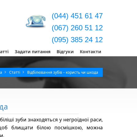
(044) 451 61 47
(067) 260 51 12
(095) 385 24 12
атті
Задати питання
Відгуки
Контакти
ta
Статті
Відбілювання зубів – користь чи шкода
да
йбіліші зуби знаходяться у негроїдної раси,
щоб блищати білою посмішкою, можна
и.