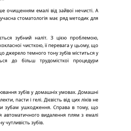
е очищенням емалі від зайвої нечисті. А
учасна стоматологія має ряд методик для
ться зубний наліт. З цією проблемою,
окласної чисткою, її перевага у цьому, що
що джерело темного тону зубів міститься у
ться до більш трудомісткої процедури
лювання зубів у домашніх умовах. Домашні
и, пасти і гелі. Дієвість від цих ліків не
и зубам ушкодження. Справа в тому, що
ля автоматичного видалення плям з емалі
у чутливість зубів.