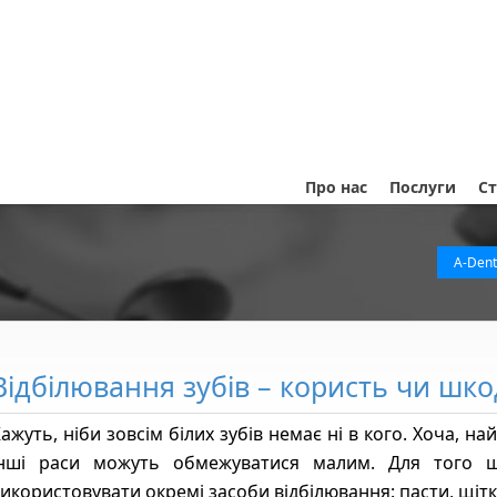
Про нас
Послуги
Ст
A-Den
Відбілювання зубів – користь чи шко
ажуть, ніби зовсім білих зубів немає ні в кого. Хоча, на
інші раси можуть обмежуватися малим. Для того 
икористовувати окремі засоби відбілювання: пасти, щітк