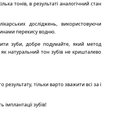
ілька тонів, в результаті аналогічний стан
ікарських досліджень, використовуючи
чинами перекису водню.
ити зуби, добре подумайте, який метод
к як натуральний тон зубів не кришталево
результату, тільки варто зважити всі за і
ть імплантації зубів!