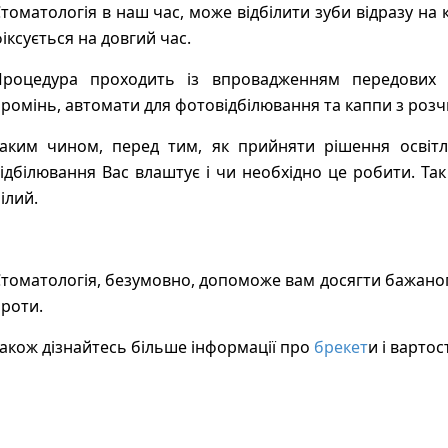
томатологія в наш час, може відбілити зуби відразу на к
іксується на довгий час.
Процедура проходить із впровадженням передових л
ромінь, автомати для фотовідбілювання та каппи з роз
аким чином, перед тим, як прийняти рішення освітл
ідбілювання Вас влаштує і чи необхідно це робити. Та
ілий.
томатологія, безумовно, допоможе вам досягти бажаного 
роти.
акож дізнайтесь більше інформації про
брекет
и і вартос