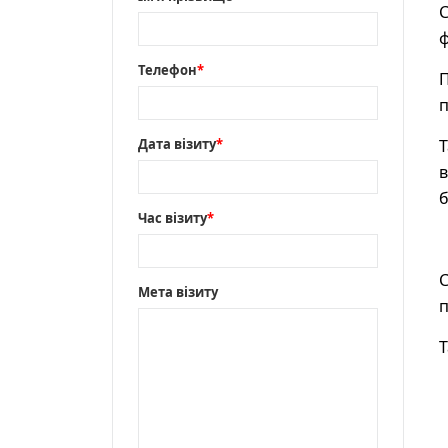
С
ф
Телефон
*
п
Дата візиту
*
Т
в
б
Час візиту
*
С
Мета візиту
п
Т