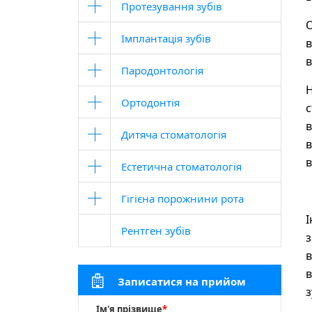
Протезування зубів
О
Імплантація зубів
в
в
Пародонтологія
Н
Ортодонтія
с
в
Дитяча стоматологія
в
в
Естетична стоматологія
Гігієна порожнини рота
І
Рентген зубів
з
в
в
Записатися на прийом
з
Ім'я прізвище
*